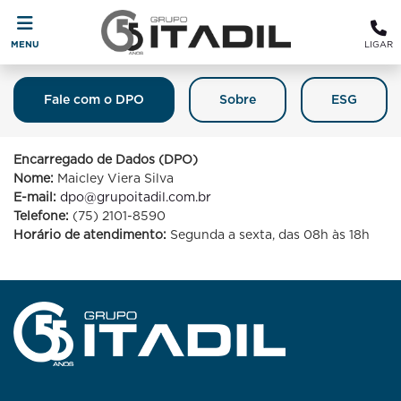
MENU
LIGAR
Fale com o DPO
Sobre
ESG
Fale Com O DPO (Encarregado De
Proteção De Dados)
Encarregado de Dados (DPO)
Nome:
Maicley Viera Silva
E-mail:
dpo@grupoitadil.com.br
Telefone:
(75) 2101-8590
Horário de atendimento:
Segunda a sexta, das 08h às 18h