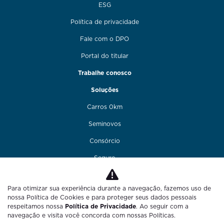
ESG
Política de privacidade
Fale com o DPO
Portal do titular
Trabalhe conosco
Soluções
Carros 0km
Seminovos
Consórcio
Seguro
Financiamento
Para otimizar sua experiência durante a navegação, fazemos uso de
Funilaria e pintura
nossa Política de Cookies e para proteger seus dados pessoais
respeitamos nossa
Política de Privacidade
. Ao seguir com a
Fale conosco
navegação e visita você concorda com nossas Políticas.