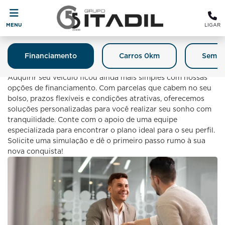
MENU
LIGAR
Financiamento
Carros 0km
Semin
Financiamento
Adquirir seu veículo ficou ainda mais simples com nossas
opções de financiamento. Com parcelas que cabem no seu
bolso, prazos flexíveis e condições atrativas, oferecemos
soluções personalizadas para você realizar seu sonho com
tranquilidade. Conte com o apoio de uma equipe
especializada para encontrar o plano ideal para o seu perfil.
Solicite uma simulação e dê o primeiro passo rumo à sua
nova conquista!