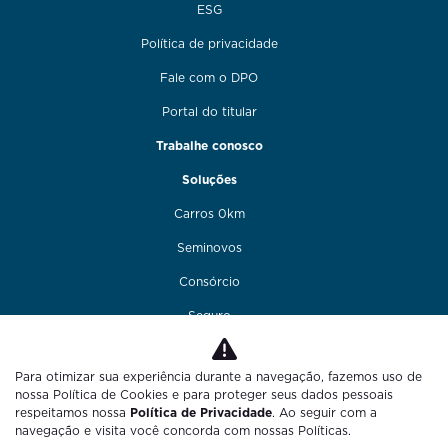
ESG
Política de privacidade
Fale com o DPO
Portal do titular
Trabalhe conosco
Soluções
Carros 0km
Seminovos
Consórcio
Seguro
Financiamento
Para otimizar sua experiência durante a navegação, fazemos uso de
Funilaria e pintura
nossa Política de Cookies e para proteger seus dados pessoais
respeitamos nossa
Política de Privacidade
. Ao seguir com a
Fale conosco
navegação e visita você concorda com nossas Políticas.