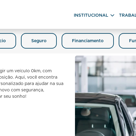
INSTITUCIONAL
TRABA
cio
Seguro
Financiamento
Fun
igir um veículo 0km, com
posição. Aqui, você encontra
sonalizado para ajudar na sua
o novo com segurança,
ar seu sonho!