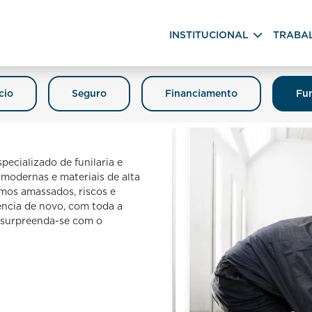
INSTITUCIONAL
TRABA
cio
Seguro
Financiamento
Fun
ecializado de funilaria e
 modernas e materiais de alta
mos amassados, riscos e
rência de novo, com toda a
e surpreenda-se com o