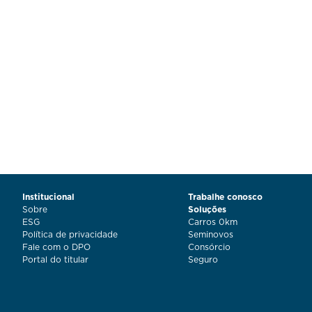
Institucional
Trabalhe conosco
Sobre
Soluções
ESG
Carros 0km
Política de privacidade
Seminovos
Fale com o DPO
Consórcio
Portal do titular
Seguro