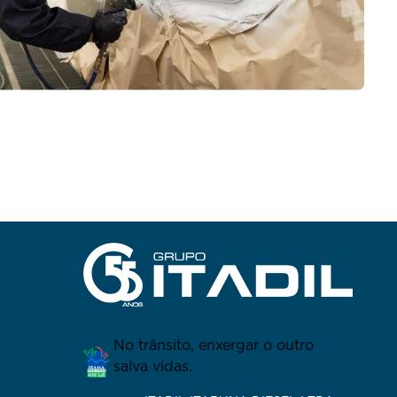
No trânsito, enxergar o outro
salva vidas.