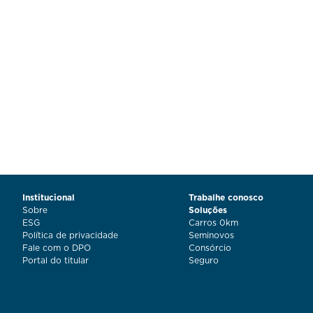
Institucional
Trabalhe conosco
Sobre
Soluções
ESG
Carros 0km
Política de privacidade
Seminovos
Fale com o DPO
Consórcio
Portal do titular
Seguro