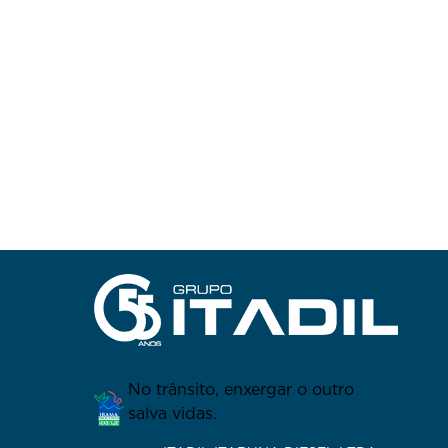
No trânsito, enxergar o outro
salva vidas.