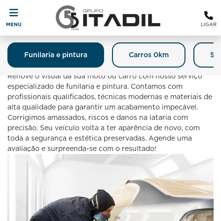
MENU
LIGAR
Funilaria e pintura
Carros 0km
Se
Funilaria E Pintura
Renove o visual da sua moto ou carro com nosso serviço
especializado de funilaria e pintura. Contamos com
profissionais qualificados, técnicas modernas e materiais de
alta qualidade para garantir um acabamento impecável.
Corrigimos amassados, riscos e danos na lataria com
precisão. Seu veículo volta a ter aparência de novo, com
toda a segurança e estética preservadas. Agende uma
avaliação e surpreenda-se com o resultado!