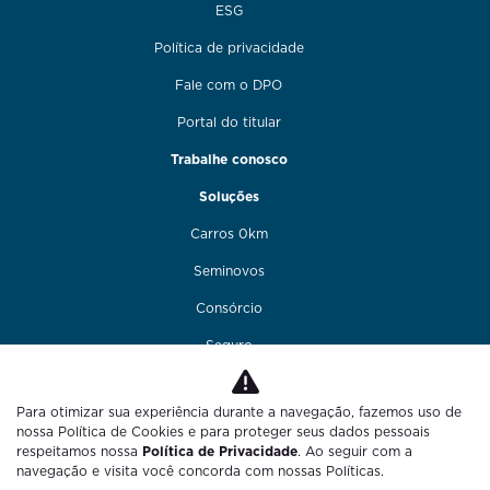
ESG
Política de privacidade
Fale com o DPO
Portal do titular
Trabalhe conosco
Soluções
Carros 0km
Seminovos
Consórcio
Seguro
Financiamento
Para otimizar sua experiência durante a navegação, fazemos uso de
Funilaria e pintura
nossa Política de Cookies e para proteger seus dados pessoais
respeitamos nossa
Política de Privacidade
. Ao seguir com a
Fale conosco
navegação e visita você concorda com nossas Políticas.