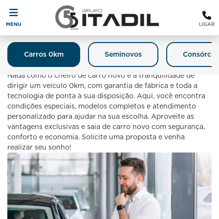
MENU
LIGAR
Carros 0km
Seminovos
Consórcio
Carro 0km
Nada como o cheiro de carro novo e a tranquilidade de
dirigir um veículo 0km, com garantia de fábrica e toda a
tecnologia de ponta à sua disposição. Aqui, você encontra
condições especiais, modelos completos e atendimento
personalizado para ajudar na sua escolha. Aproveite as
vantagens exclusivas e saia de carro novo com segurança,
conforto e economia. Solicite uma proposta e venha
realizar seu sonho!