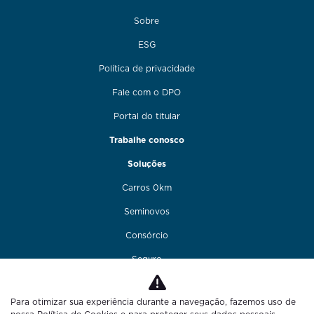
Sobre
ESG
Política de privacidade
Fale com o DPO
Portal do titular
Trabalhe conosco
Soluções
Carros 0km
Seminovos
Consórcio
Seguro
Financiamento
Para otimizar sua experiência durante a navegação, fazemos uso de
Funilaria e pintura