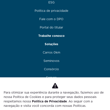
ESG
Política de privacidade
Fale com o DPO
Portal do titular
Trabalhe conosco
Soluções
Carros 0km
Seminovos
Consórcio
Seguro
Financiamento
Para otimizar sua experiência durante a navegação, fazemos uso de
Funilaria e pintura
nossa Política de Cookies e para proteger seus dados pessoais
respeitamos nossa
Política de Privacidade
. Ao seguir com a
Fale conosco
navegação e visita você concorda com nossas Políticas.