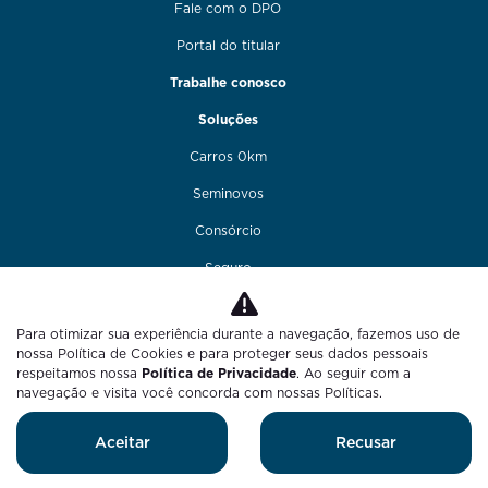
Fale com o DPO
Portal do titular
Trabalhe conosco
Soluções
Carros 0km
Seminovos
Consórcio
Seguro
Financiamento
Para otimizar sua experiência durante a navegação, fazemos uso de
Funilaria e pintura
nossa Política de Cookies e para proteger seus dados pessoais
respeitamos nossa
Política de Privacidade
. Ao seguir com a
Fale conosco
navegação e visita você concorda com nossas Políticas.
Blog
Aceitar
Recusar
Desenvolvido pela DEALERSPACE ® Direitos Reservados.