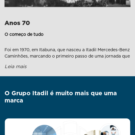
Anos 70
O começo de tudo
Foi em 1970, em Itabuna, que nasceu a Itadil Mercedes-Benz
Caminhões, marcando o primeiro passo de uma jornada que
atravessaria gerações. Poucos anos depois, em 1975, a
Leia mais
estrela também brilhou em Teixeira de Freitas, com a
Itamadil Mercedes, firmando a presença no sul da Bahia e
plantando as raízes do que viria a ser o Grupo Itadil.
O Grupo Itadil é muito mais que uma
marca