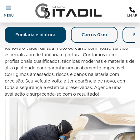
MENU
LIGAR
Funilaria e pintura
Carros 0km
Se
Funilaria E Pintura
Renove o visual da sua moto ou carro com nosso serviço
especializado de funilaria e pintura. Contamos com
profissionais qualificados, técnicas modernas e materiais de
alta qualidade para garantir um acabamento impecável.
Corrigimos amassados, riscos e danos na lataria com
precisão. Seu veículo volta a ter aparência de novo, com
toda a segurança e estética preservadas. Agende uma
avaliação e surpreenda-se com o resultado!