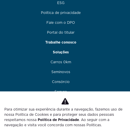
ESG
Política de privacidade
Fale com o DPO
Portal do titular
Trabalhe conosco
Soluções
Carros 0km
Seminovos
Consórcio
Seguro
Financiamento
Para otimizar sua experiência durante a navegação, fazemos uso de
Funilaria e pintura
nossa Política de Cookies e para proteger seus dados pessoais
respeitamos nossa
Política de Privacidade
. Ao seguir com a
Fale conosco
navegação e visita você concorda com nossas Políticas.