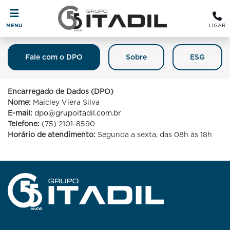
MENU
LIGAR
Fale com o DPO
Sobre
ESG
Fale Com O DPO (Encarregado De
Proteção De Dados)
Encarregado de Dados (DPO)
Nome:
Maicley Viera Silva
E-mail:
dpo@grupoitadil.com.br
Telefone:
(75) 2101-8590
Horário de atendimento:
Segunda a sexta, das 08h às 18h