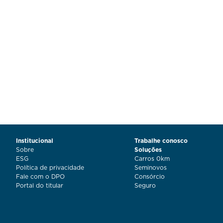
Institucional
Trabalhe conosco
Sobre
Soluções
ESG
Carros 0km
Política de privacidade
Seminovos
Fale com o DPO
Consórcio
Portal do titular
Seguro