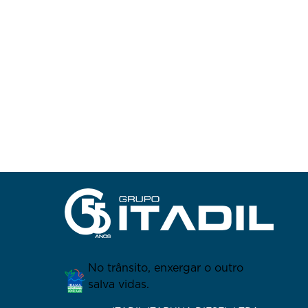
No trânsito, enxergar o outro
salva vidas.