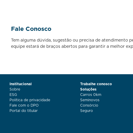
Fale Conosco
Tem alguma dúvida, sugestão ou precisa de atendimento per
equipe estará de braços abertos para garantir a melhor exp
Institucional
Trabalhe conosco
Sobre
Soluções
ESG
Carros 0km
Política de privacidade
Seminovos
Fale com o DPO
Consórcio
Portal do titular
Seguro