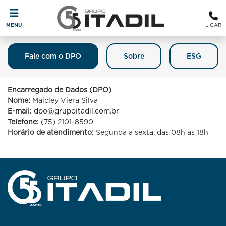
MENU
LIGAR
Fale com o DPO
Sobre
ESG
Fale Com O DPO (Encarregado De
Proteção De Dados)
Encarregado de Dados (DPO)
Nome:
Maicley Viera Silva
E-mail:
dpo@grupoitadil.com.br
Telefone:
(75) 2101-8590
Horário de atendimento:
Segunda a sexta, das 08h às 18h