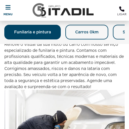
MENU
LIGAR
Funilaria e pintura
Carros 0km
Se
Funilaria E Pintura
Renove o visual da sua moto ou carro com nosso serviço
especializado de funilaria e pintura. Contamos com
profissionais qualificados, técnicas modernas e materiais de
alta qualidade para garantir um acabamento impecável.
Corrigimos amassados, riscos e danos na lataria com
precisão. Seu veículo volta a ter aparência de novo, com
toda a segurança e estética preservadas. Agende uma
avaliação e surpreenda-se com o resultado!