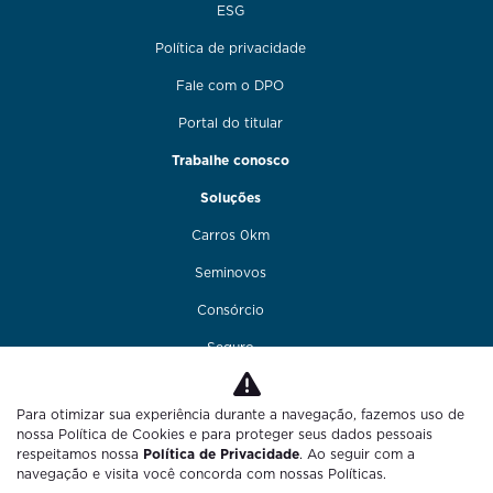
ESG
Política de privacidade
Fale com o DPO
Portal do titular
Trabalhe conosco
Soluções
Carros 0km
Seminovos
Consórcio
Seguro
Financiamento
Para otimizar sua experiência durante a navegação, fazemos uso de
Funilaria e pintura
nossa Política de Cookies e para proteger seus dados pessoais
respeitamos nossa
Política de Privacidade
. Ao seguir com a
Fale conosco
navegação e visita você concorda com nossas Políticas.