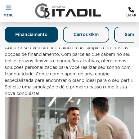
MENU
LIGAR
Financiamento
Carros 0km
Semin
Financiamento
Adquirir seu veículo ficou ainda mais simples com nossas
opções de financiamento. Com parcelas que cabem no seu
bolso, prazos flexíveis e condições atrativas, oferecemos
soluções personalizadas para você realizar seu sonho com
tranquilidade. Conte com o apoio de uma equipe
especializada para encontrar o plano ideal para o seu perfil.
Solicite uma simulação e dê o primeiro passo rumo à sua
nova conquista!