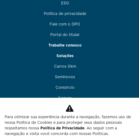
ESG
Política de privacidade
Fale com o DPO
Portal do titular
Trabalhe conosco
Soluções
Carros 0km
Seminovos
Consórcio
Seguro
Financiamento
Para otimizar sua experiência durante a navegação, fazemos uso de
Funilaria e pintura
nossa Política de Cookies e para proteger seus dados pessoais
respeitamos nossa
Política de Privacidade
. Ao seguir com a
Fale conosco
navegação e visita você concorda com nossas Políticas.