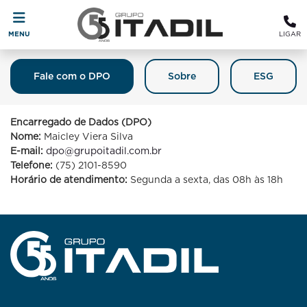
MENU
LIGAR
Fale com o DPO
Sobre
ESG
Fale Com O DPO (Encarregado De
Proteção De Dados)
Encarregado de Dados (DPO)
Nome:
Maicley Viera Silva
E-mail:
dpo@grupoitadil.com.br
Telefone:
(75) 2101-8590
Horário de atendimento:
Segunda a sexta, das 08h às 18h