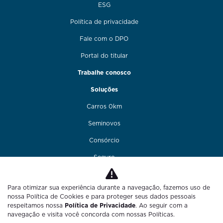
ESG
Política de privacidade
Fale com o DPO
Portal do titular
Trabalhe conosco
Soluções
Carros 0km
Seminovos
Consórcio
Seguro
Financiamento
Para otimizar sua experiência durante a navegação, fazemos uso de
Funilaria e pintura
nossa Política de Cookies e para proteger seus dados pessoais
respeitamos nossa
Política de Privacidade
. Ao seguir com a
Fale conosco
navegação e visita você concorda com nossas Políticas.