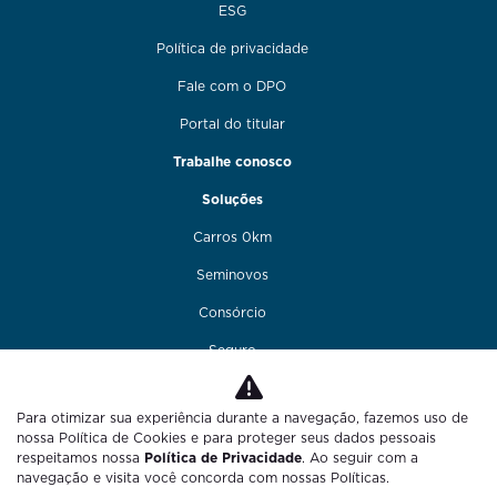
ESG
Política de privacidade
Fale com o DPO
Portal do titular
Trabalhe conosco
Soluções
Carros 0km
Seminovos
Consórcio
Seguro
Financiamento
Para otimizar sua experiência durante a navegação, fazemos uso de
Funilaria e pintura
nossa Política de Cookies e para proteger seus dados pessoais
respeitamos nossa
Política de Privacidade
. Ao seguir com a
Fale conosco
navegação e visita você concorda com nossas Políticas.