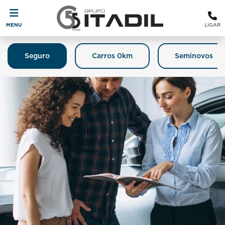
MENU
LIGAR
Seguro
Carros 0km
Seminovos