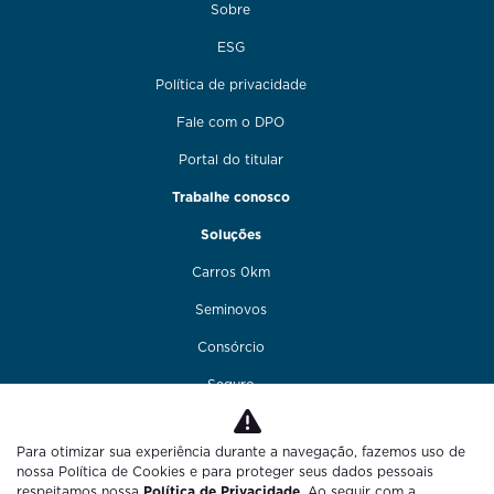
Sobre
ESG
Política de privacidade
Fale com o DPO
Portal do titular
Trabalhe conosco
Soluções
Carros 0km
Seminovos
Consórcio
Seguro
Financiamento
Para otimizar sua experiência durante a navegação, fazemos uso de
Funilaria e pintura
nossa Política de Cookies e para proteger seus dados pessoais
respeitamos nossa
Política de Privacidade
. Ao seguir com a