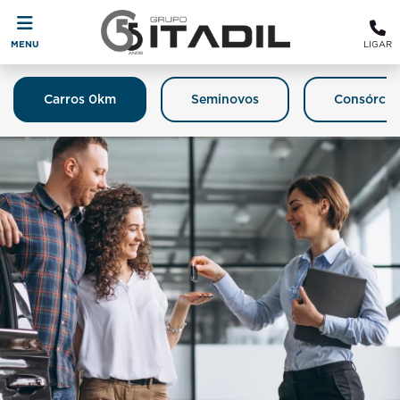
MENU
LIGAR
Carros 0km
Seminovos
Consórcio