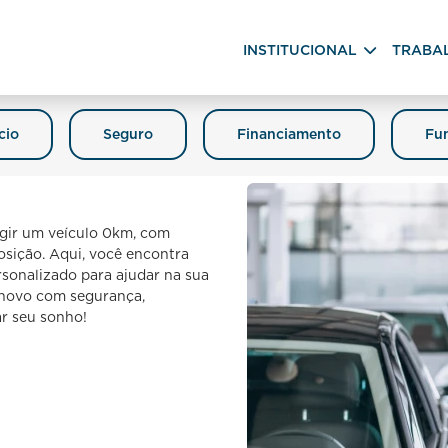
INSTITUCIONAL
TRABA
cio
Seguro
Financiamento
Fun
igir um veículo 0km, com
posição. Aqui, você encontra
sonalizado para ajudar na sua
o novo com segurança,
ar seu sonho!