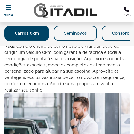
MENU
LIGAR
Carros 0km
Seminovos
Consórcio
Carro 0km
Nada como o cheiro de carro novo e a tranquilidade de
dirigir um veículo 0km, com garantia de fábrica e toda a
tecnologia de ponta à sua disposição. Aqui, você encontra
condições especiais, modelos completos e atendimento
personalizado para ajudar na sua escolha. Aproveite as
vantagens exclusivas e saia de carro novo com segurança,
conforto e economia. Solicite uma proposta e venha
realizar seu sonho!