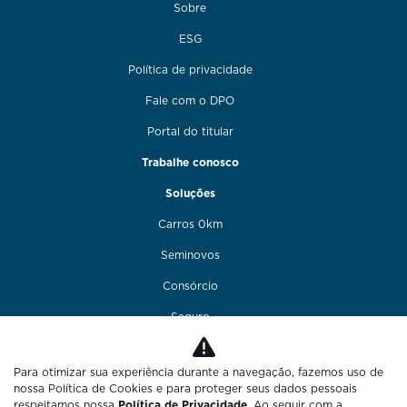
Sobre
ESG
Política de privacidade
Fale com o DPO
Portal do titular
Trabalhe conosco
Soluções
Carros 0km
Seminovos
Consórcio
Seguro
Financiamento
Para otimizar sua experiência durante a navegação, fazemos uso de
Funilaria e pintura
nossa Política de Cookies e para proteger seus dados pessoais
respeitamos nossa
Política de Privacidade
. Ao seguir com a