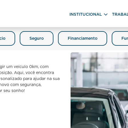
INSTITUCIONAL
TRABA
cio
Seguro
Financiamento
Fun
igir um veículo 0km, com
posição. Aqui, você encontra
sonalizado para ajudar na sua
o novo com segurança,
ar seu sonho!